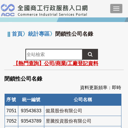
跳
Toggl
到
navig
主
:::
要
內
||
首頁
〉
統計專區
〉
閉鎖性公司名錄
容
全
站
【熱門查詢】公司/商業/工廠登記資料
檢
索
閉鎖性公司名錄
資料更新頻率：即時
序號
統一編號
公司名稱
7051
93543633
懿晨股份有限公司
7052
93543789
昱騰投資股份有限公司