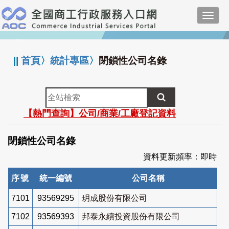
跳
Toggl
到
navig
主
:::
要
內
||
首頁
〉
統計專區
〉
閉鎖性公司名錄
容
全
站
【熱門查詢】公司/商業/工廠登記資料
檢
索
閉鎖性公司名錄
資料更新頻率：即時
序號
統一編號
公司名稱
7101
93569295
玥成股份有限公司
7102
93569393
邦泰永續投資股份有限公司