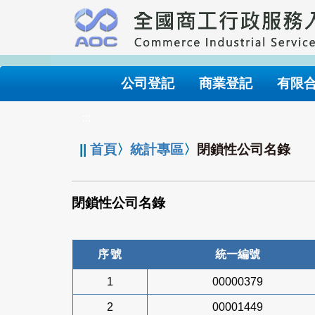
跳
到
主
要
內
公司登記
商業登記
有限
容
:::
||
首頁
〉
統計專區
〉
閉鎖性公司名錄
閉鎖性公司名錄
序號
統一編號
1
00000379
2
00001449