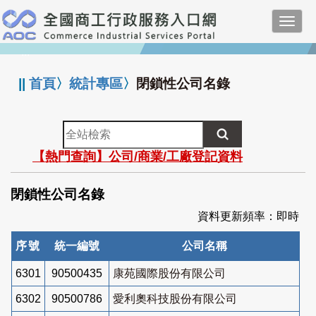
跳
Toggl
到
navig
主
:::
要
內
||
首頁
〉
統計專區
〉
閉鎖性公司名錄
容
全
站
【熱門查詢】公司/商業/工廠登記資料
檢
索
閉鎖性公司名錄
資料更新頻率：即時
序號
統一編號
公司名稱
6301
90500435
康苑國際股份有限公司
6302
90500786
愛利奧科技股份有限公司