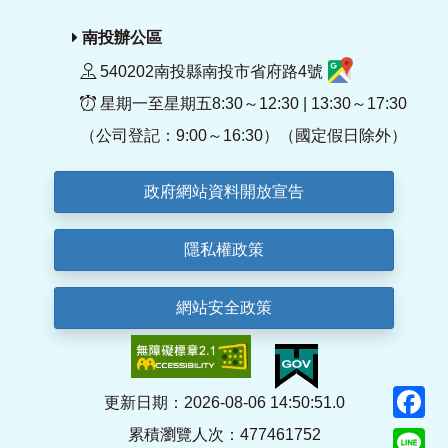
南投辦公區
540202南投縣南投市省府路4號
星期一至星期五8:30～12:30 | 13:30～17:30
（公司登記：9:00～16:30）（國定假日除外）
政府網站資料開放宣告
隱私權政策
網站安全政策
F
更新日期：2026-08-06 14:50:51.0
累積瀏覽人次：477461752
Li