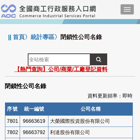
跳
Toggl
到
navig
主
:::
要
內
||
首頁
〉
統計專區
〉
閉鎖性公司名錄
容
全
站
【熱門查詢】公司/商業/工廠登記資料
檢
索
閉鎖性公司名錄
資料更新頻率：即時
序號
統一編號
公司名稱
7801
96663619
大榮國際投資股份有限公司
7802
96663792
利達股份有限公司