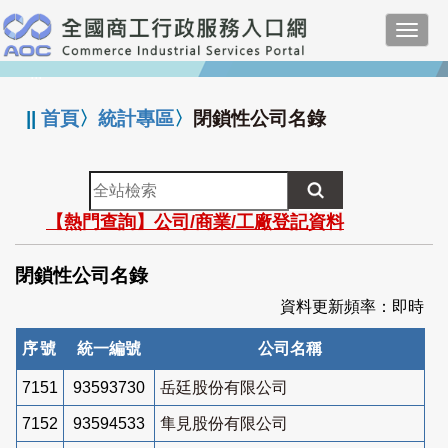
跳
Toggl
到
navig
主
:::
要
內
||
首頁
〉
統計專區
〉
閉鎖性公司名錄
容
全
站
【熱門查詢】公司/商業/工廠登記資料
檢
索
閉鎖性公司名錄
資料更新頻率：即時
序號
統一編號
公司名稱
7151
93593730
岳廷股份有限公司
7152
93594533
隼見股份有限公司