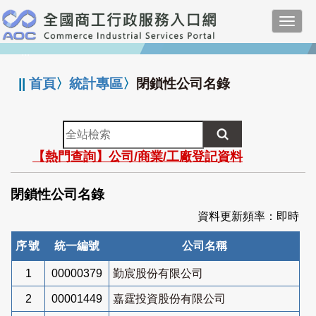
跳
Toggl
到
navig
主
:::
要
內
||
首頁
〉
統計專區
〉
閉鎖性公司名錄
容
全
站
【熱門查詢】公司/商業/工廠登記資料
檢
索
閉鎖性公司名錄
資料更新頻率：即時
序號
統一編號
公司名稱
1
00000379
勤宸股份有限公司
2
00001449
嘉霆投資股份有限公司