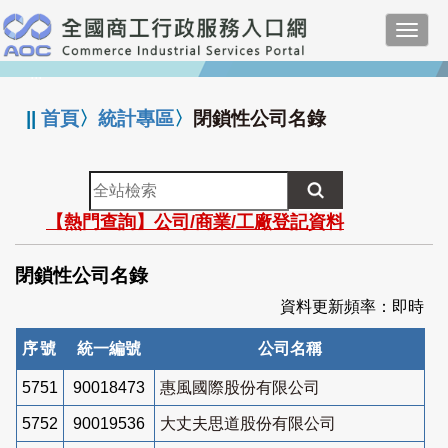
跳
Toggl
到
navig
主
:::
要
內
||
首頁
〉
統計專區
〉
閉鎖性公司名錄
容
全
站
【熱門查詢】公司/商業/工廠登記資料
檢
索
閉鎖性公司名錄
資料更新頻率：即時
序號
統一編號
公司名稱
5751
90018473
惠風國際股份有限公司
5752
90019536
大丈夫思道股份有限公司