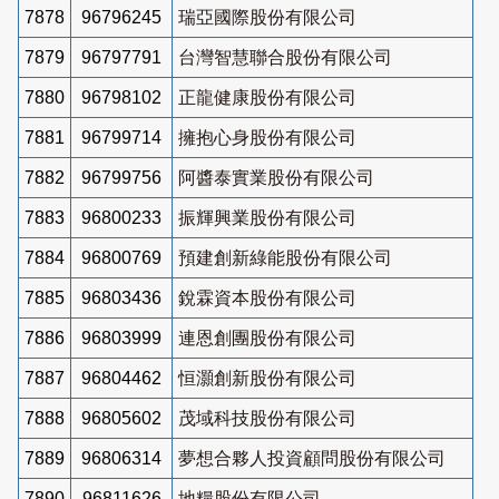
7878
96796245
瑞亞國際股份有限公司
7879
96797791
台灣智慧聯合股份有限公司
7880
96798102
正龍健康股份有限公司
7881
96799714
擁抱心身股份有限公司
7882
96799756
阿醬泰實業股份有限公司
7883
96800233
振輝興業股份有限公司
7884
96800769
預建創新綠能股份有限公司
7885
96803436
銳霖資本股份有限公司
7886
96803999
連恩創團股份有限公司
7887
96804462
恒灝創新股份有限公司
7888
96805602
茂域科技股份有限公司
7889
96806314
夢想合夥人投資顧問股份有限公司
7890
96811626
地糧股份有限公司