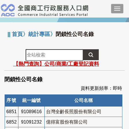
跳
Toggl
到
navig
主
:::
要
內
||
首頁
〉
統計專區
〉
閉鎖性公司名錄
容
全
站
【熱門查詢】公司/商業/工廠登記資料
檢
索
閉鎖性公司名錄
資料更新頻率：即時
序號
統一編號
公司名稱
6851
91089616
台灣全齡長照股份有限公司
6852
91091232
億得富股份有限公司