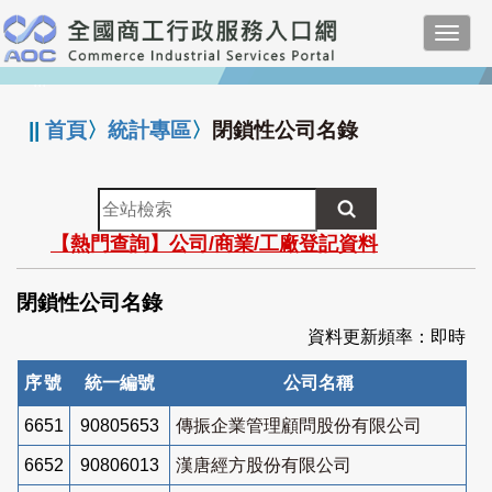
跳
Toggl
到
navig
主
:::
要
內
||
首頁
〉
統計專區
〉
閉鎖性公司名錄
容
全
站
【熱門查詢】公司/商業/工廠登記資料
檢
索
閉鎖性公司名錄
資料更新頻率：即時
序號
統一編號
公司名稱
6651
90805653
傳振企業管理顧問股份有限公司
6652
90806013
漢唐經方股份有限公司