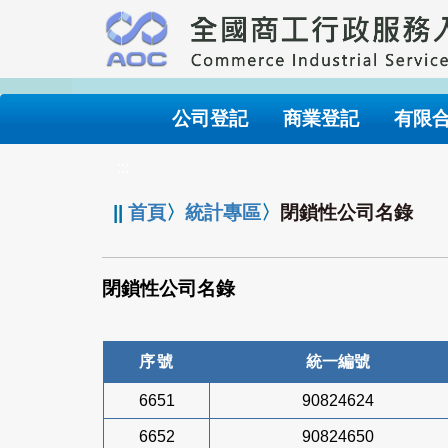
跳
到
主
要
內
公司登記
商業登記
有限
容
:::
||
首頁
〉
統計專區
〉
閉鎖性公司名錄
閉鎖性公司名錄
序號
統一編號
6651
90824624
6652
90824650