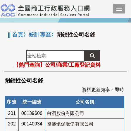
跳
Toggl
到
navig
主
:::
要
內
||
首頁
〉
統計專區
〉
閉鎖性公司名錄
容
全
站
【熱門查詢】公司/商業/工廠登記資料
檢
索
閉鎖性公司名錄
資料更新頻率：即時
序號
統一編號
公司名稱
201
00139606
白洞股份有限公司
202
00140934
隆鑫環保股份有限公司