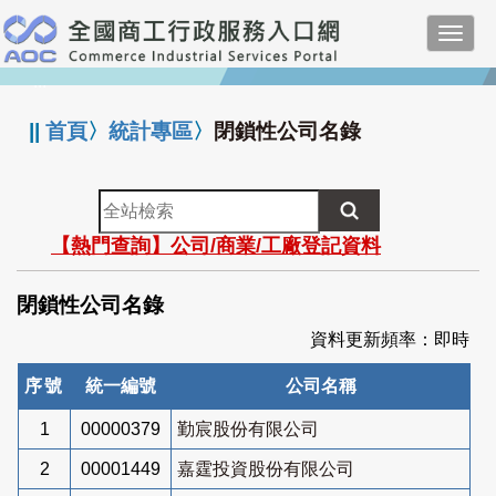
跳
Toggl
到
navig
主
:::
要
內
||
首頁
〉
統計專區
〉
閉鎖性公司名錄
容
全
站
【熱門查詢】公司/商業/工廠登記資料
檢
索
閉鎖性公司名錄
資料更新頻率：即時
序號
統一編號
公司名稱
1
00000379
勤宸股份有限公司
2
00001449
嘉霆投資股份有限公司