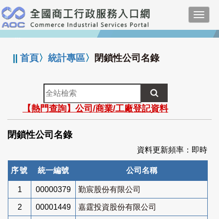
跳
Toggl
到
navig
主
:::
要
內
||
首頁
〉
統計專區
〉
閉鎖性公司名錄
容
全
站
【熱門查詢】公司/商業/工廠登記資料
檢
索
閉鎖性公司名錄
資料更新頻率：即時
序號
統一編號
公司名稱
1
00000379
勤宸股份有限公司
2
00001449
嘉霆投資股份有限公司