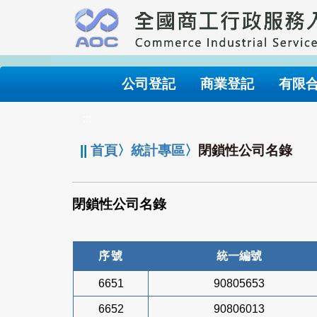
跳
到
主
要
內
公司登記
商業登記
有限
容
:::
||
首頁
〉
統計專區
〉
閉鎖性公司名錄
閉鎖性公司名錄
序號
統一編號
6651
90805653
6652
90806013