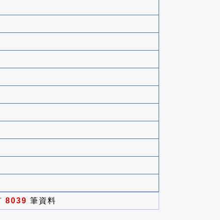
有
8039
筆資料