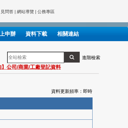
常見問答
|
網站導覽
|
公務專區
上申辦
資料下載
相關連結
全
進階檢索
站
】公司/商業/工廠登記資料
檢
索
資料更新頻率：即時