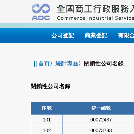
跳
到
主
要
內
公司登記
商業登記
有限
容
:::
||
首頁
〉
統計專區
〉
閉鎖性公司名錄
閉鎖性公司名錄
序號
統一編號
101
00072437
102
00073793