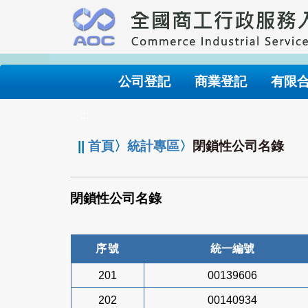
跳
到
主
要
內
公司登記
商業登記
有限
容
:::
||
首頁
〉
統計專區
〉
閉鎖性公司名錄
閉鎖性公司名錄
序號
統一編號
201
00139606
202
00140934