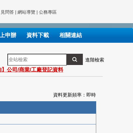
常見問答
|
網站導覽
|
公務專區
上申辦
資料下載
相關連結
全
進階檢索
站
】公司/商業/工廠登記資料
檢
索
資料更新頻率：即時