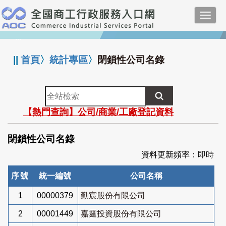
跳
Toggl
到
navig
主
:::
要
內
||
首頁
〉
統計專區
〉
閉鎖性公司名錄
容
全
站
【熱門查詢】公司/商業/工廠登記資料
檢
索
閉鎖性公司名錄
資料更新頻率：即時
序號
統一編號
公司名稱
1
00000379
勤宸股份有限公司
2
00001449
嘉霆投資股份有限公司