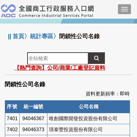
跳
Toggl
到
navig
主
:::
要
內
||
首頁
〉
統計專區
〉
閉鎖性公司名錄
容
全
站
【熱門查詢】公司/商業/工廠登記資料
檢
索
閉鎖性公司名錄
資料更新頻率：即時
序號
統一編號
公司名稱
7401
94046367
唯創國際開發投資股份有限公司
7402
94046373
璟泰豐投資股份有限公司