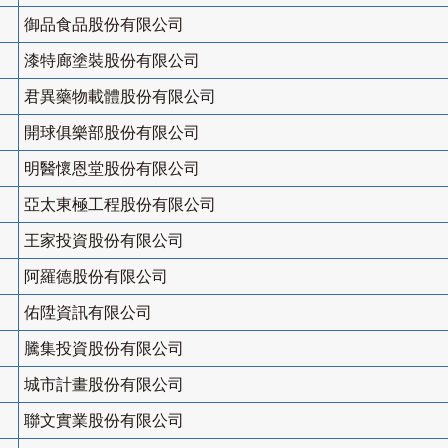
御品食品股份有限公司
漆特廊塗裝股份有限公司
君異藥物載體股份有限公司
開球俱樂部股份有限公司
明醫懷恩堂股份有限公司
亞太東極工程股份有限公司
王家投資股份有限公司
阿羅德股份有限公司
佑陞資訊有限公司
騰集投資股份有限公司
城市計畫股份有限公司
聯文實業股份有限公司