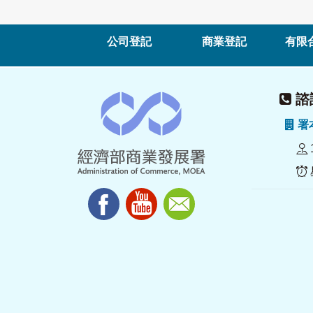
公司登記
商業登記
有限
諮詢