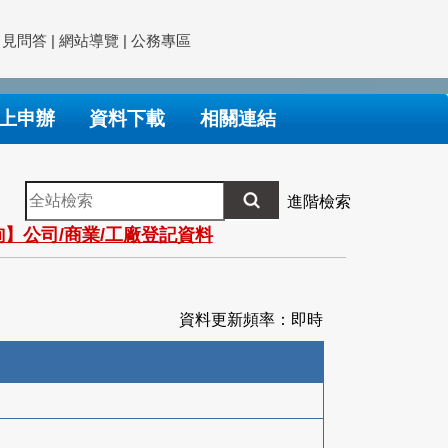
常見問答
|
網站導覽
|
公務專區
上申辦
資料下載
相關連結
全
進階檢索
站
】公司/商業/工廠登記資料
檢
索
資料更新頻率：即時