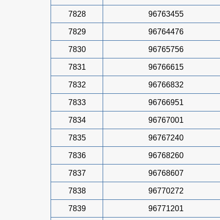
7828
96763455
7829
96764476
7830
96765756
7831
96766615
7832
96766832
7833
96766951
7834
96767001
7835
96767240
7836
96768260
7837
96768607
7838
96770272
7839
96771201