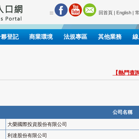
:::
回首頁
|
English
|
合夥登記
商業環境
法規專區
其他業務
線
【熱門查詢
公司名稱
大榮國際投資股份有限公司
利達股份有限公司