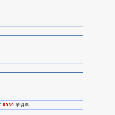
有
8039
筆資料