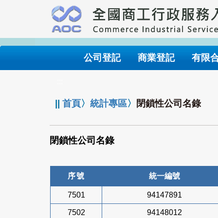
跳
到
主
要
內
公司登記
商業登記
有限
容
:::
||
首頁
〉
統計專區
〉
閉鎖性公司名錄
閉鎖性公司名錄
序號
統一編號
7501
94147891
7502
94148012