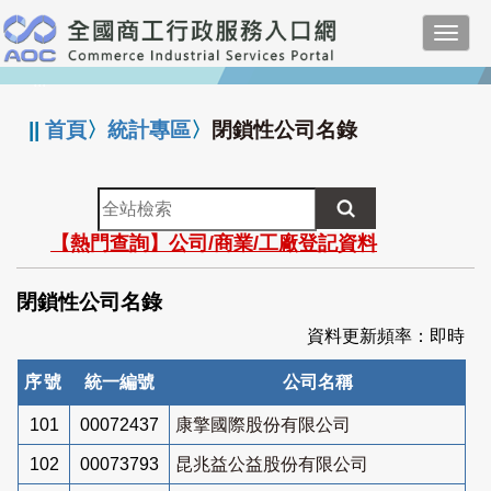
跳
Toggl
到
navig
主
:::
要
內
||
首頁
〉
統計專區
〉
閉鎖性公司名錄
容
全
站
【熱門查詢】公司/商業/工廠登記資料
檢
索
閉鎖性公司名錄
資料更新頻率：即時
序號
統一編號
公司名稱
101
00072437
康擎國際股份有限公司
102
00073793
昆兆益公益股份有限公司