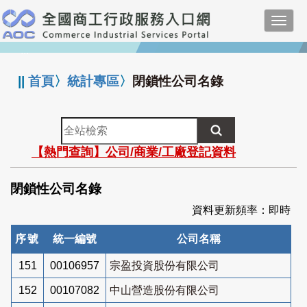
跳
Toggl
到
navig
主
:::
要
內
||
首頁
〉
統計專區
〉
閉鎖性公司名錄
容
全
站
【熱門查詢】公司/商業/工廠登記資料
檢
索
閉鎖性公司名錄
資料更新頻率：即時
序號
統一編號
公司名稱
151
00106957
宗盈投資股份有限公司
152
00107082
中山營造股份有限公司