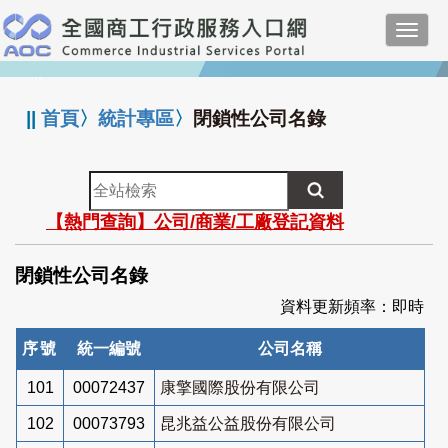
跳
Toggl
到
navig
主
:::
要
內
||
首頁
〉
統計專區
〉
閉鎖性公司名錄
容
全
站
【熱門查詢】公司/商業/工廠登記資料
檢
索
閉鎖性公司名錄
資料更新頻率：即時
序號
統一編號
公司名稱
101
00072437
康擎國際股份有限公司
102
00073793
昆兆益公益股份有限公司