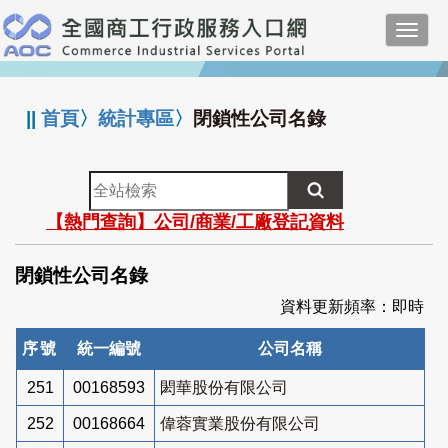
跳
Toggl
到
navig
主
:::
要
內
||
首頁
〉
統計專區
〉
閉鎖性公司名錄
容
全
站
【熱門查詢】公司/商業/工廠登記資料
檢
索
閉鎖性公司名錄
資料更新頻率：即時
序號
統一編號
公司名稱
251
00168593
閎華股份有限公司
252
00168664
偉蓉實業股份有限公司