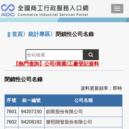
跳
Toggl
到
navig
主
:::
要
內
||
首頁
〉
統計專區
〉
閉鎖性公司名錄
容
全
站
【熱門查詢】公司/商業/工廠登記資料
檢
索
閉鎖性公司名錄
資料更新頻率：即時
序號
統一編號
公司名稱
7601
94207150
鋇斯股份有限公司
7602
94208192
樂熙開發股份有限公司