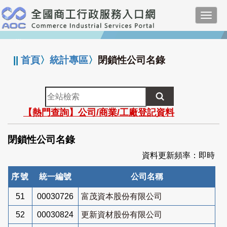
跳
Toggl
到
navig
主
:::
要
內
||
首頁
〉
統計專區
〉
閉鎖性公司名錄
容
全
站
【熱門查詢】公司/商業/工廠登記資料
檢
索
閉鎖性公司名錄
資料更新頻率：即時
序號
統一編號
公司名稱
51
00030726
富茂資本股份有限公司
52
00030824
更新資材股份有限公司