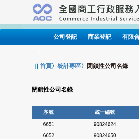
跳
到
主
要
內
公司登記
商業登記
有限
容
:::
||
首頁
〉
統計專區
〉
閉鎖性公司名錄
閉鎖性公司名錄
序號
統一編號
6651
90824624
6652
90824650