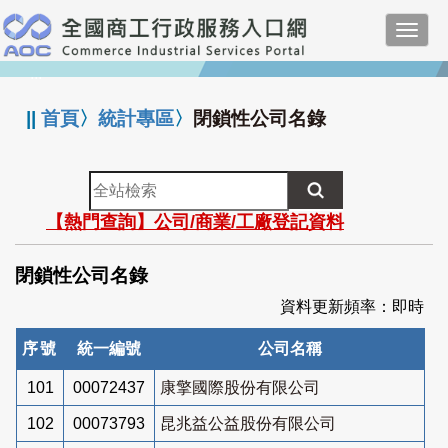
跳
Toggl
到
navig
主
:::
要
內
||
首頁
〉
統計專區
〉
閉鎖性公司名錄
容
全
站
【熱門查詢】公司/商業/工廠登記資料
檢
索
閉鎖性公司名錄
資料更新頻率：即時
序號
統一編號
公司名稱
101
00072437
康擎國際股份有限公司
102
00073793
昆兆益公益股份有限公司