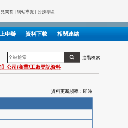
常見問答
|
網站導覽
|
公務專區
上申辦
資料下載
相關連結
全
進階檢索
站
】公司/商業/工廠登記資料
檢
索
資料更新頻率：即時