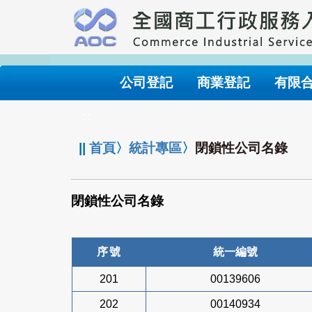
跳
到
主
要
內
公司登記
商業登記
有限
容
:::
||
首頁
〉
統計專區
〉
閉鎖性公司名錄
閉鎖性公司名錄
序號
統一編號
201
00139606
202
00140934