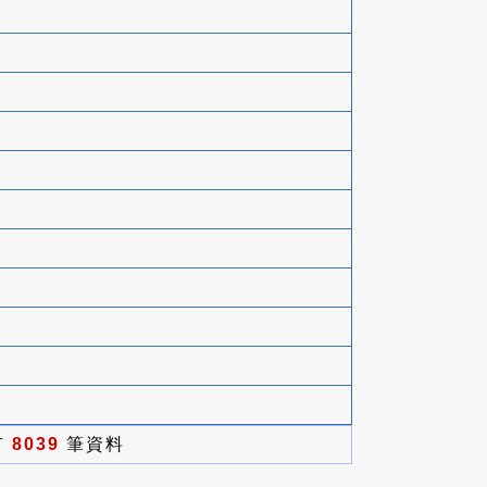
有
8039
筆資料