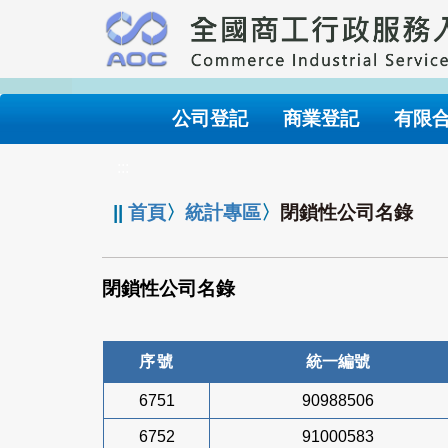
跳
到
主
要
內
公司登記
商業登記
有限
容
:::
||
首頁
〉
統計專區
〉
閉鎖性公司名錄
閉鎖性公司名錄
序號
統一編號
6751
90988506
6752
91000583