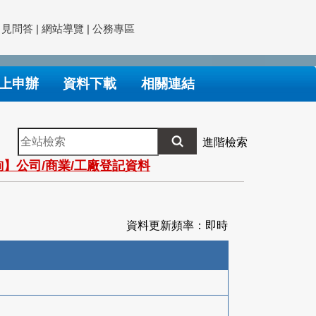
常見問答
|
網站導覽
|
公務專區
上申辦
資料下載
相關連結
全
進階檢索
站
】公司/商業/工廠登記資料
檢
索
資料更新頻率：即時