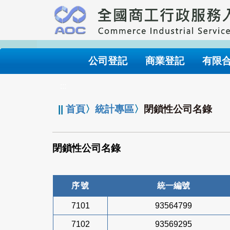
跳
到
主
要
內
公司登記
商業登記
有限
容
:::
||
首頁
〉
統計專區
〉
閉鎖性公司名錄
閉鎖性公司名錄
序號
統一編號
7101
93564799
7102
93569295