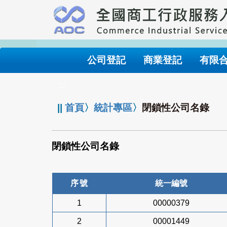
跳
到
主
要
內
公司登記
商業登記
有限
容
:::
||
首頁
〉
統計專區
〉
閉鎖性公司名錄
閉鎖性公司名錄
序號
統一編號
1
00000379
2
00001449