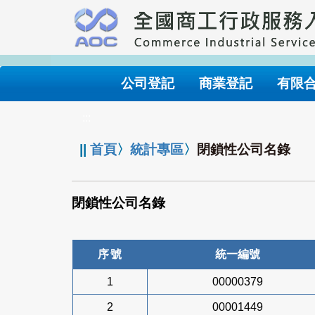
跳
到
主
要
內
公司登記
商業登記
有限
容
:::
||
首頁
〉
統計專區
〉
閉鎖性公司名錄
閉鎖性公司名錄
序號
統一編號
1
00000379
2
00001449