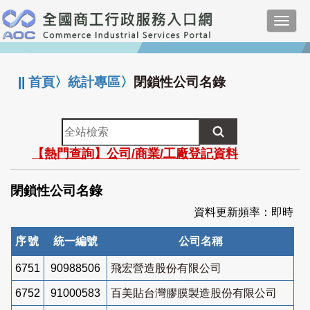
跳
Toggl
到
navig
主
:::
要
內
||
首頁
〉
統計專區
〉
閉鎖性公司名錄
容
全
站
【熱門查詢】公司/商業/工廠登記資料
檢
索
閉鎖性公司名錄
資料更新頻率：即時
序號
統一編號
公司名稱
6751
90988506
飛宏營造股份有限公司
6752
91000583
百美貼台灣膠膜製造股份有限公司