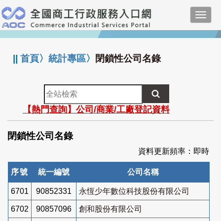
跳
Toggl
到
navig
主
:::
要
內
||
首頁
〉
統計專區
〉
閉鎖性公司名錄
容
全
站
【熱門查詢】公司/商業/工廠登記資料
檢
索
閉鎖性公司名錄
資料更新頻率：即時
序號
統一編號
公司名稱
6701
90852331
永恆少年數位科技股份有限公司
6702
90857096
創和股份有限公司