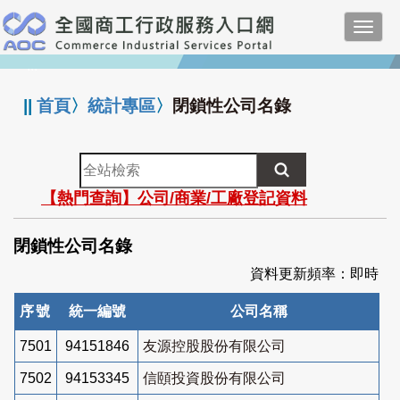
跳
Toggl
到
navig
主
:::
要
內
||
首頁
〉
統計專區
〉
閉鎖性公司名錄
容
全
站
【熱門查詢】公司/商業/工廠登記資料
檢
索
閉鎖性公司名錄
資料更新頻率：即時
序號
統一編號
公司名稱
7501
94151846
友源控股股份有限公司
7502
94153345
信頤投資股份有限公司