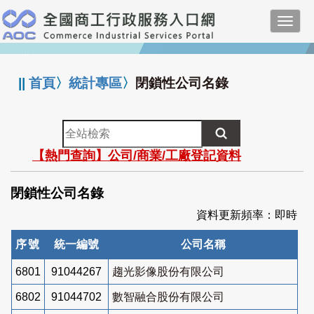
跳
Toggl
到
navig
主
:::
要
內
||
首頁
〉
統計專區
〉
閉鎖性公司名錄
容
全
站
【熱門查詢】公司/商業/工廠登記資料
檢
索
閉鎖性公司名錄
資料更新頻率：即時
序號
統一編號
公司名稱
6801
91044267
趨光影像股份有限公司
6802
91044702
數智融合股份有限公司