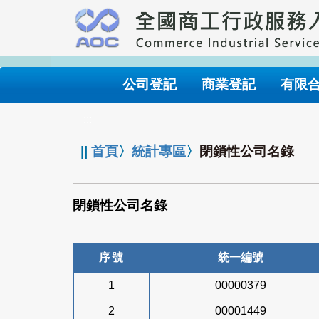
跳
到
主
要
內
公司登記
商業登記
有限
容
:::
||
首頁
〉
統計專區
〉
閉鎖性公司名錄
閉鎖性公司名錄
序號
統一編號
1
00000379
2
00001449