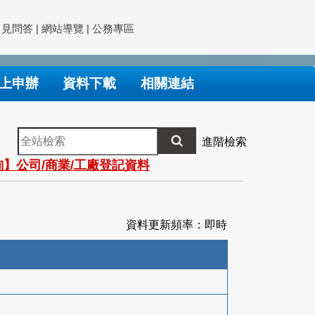
常見問答
|
網站導覽
|
公務專區
上申辦
資料下載
相關連結
全
進階檢索
站
】公司/商業/工廠登記資料
檢
索
資料更新頻率：即時