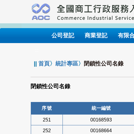
跳
到
主
要
內
公司登記
商業登記
有限
容
:::
||
首頁
〉
統計專區
〉
閉鎖性公司名錄
閉鎖性公司名錄
序號
統一編號
251
00168593
252
00168664