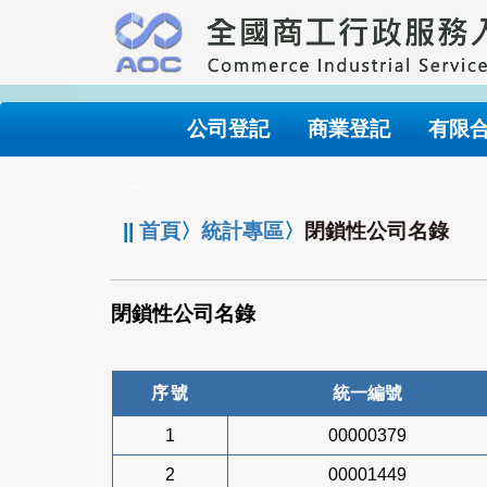
跳
到
主
要
內
公司登記
商業登記
有限
容
:::
||
首頁
〉
統計專區
〉
閉鎖性公司名錄
閉鎖性公司名錄
序號
統一編號
1
00000379
2
00001449