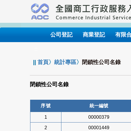
跳
到
主
要
內
公司登記
商業登記
有限
容
:::
||
首頁
〉
統計專區
〉
閉鎖性公司名錄
閉鎖性公司名錄
序號
統一編號
1
00000379
2
00001449