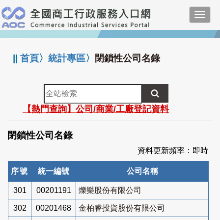
跳
Toggl
到
navig
主
:::
要
內
||
首頁
〉
統計專區
〉
閉鎖性公司名錄
容
全
站
【熱門查詢】公司/商業/工廠登記資料
檢
索
閉鎖性公司名錄
資料更新頻率：即時
序號
統一編號
公司名稱
301
00201191
爍樂股份有限公司
302
00201468
金柏睿投資股份有限公司