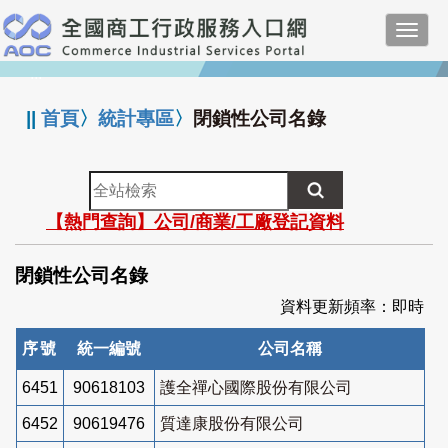
跳
Toggl
到
navig
主
:::
要
內
||
首頁
〉
統計專區
〉
閉鎖性公司名錄
容
全
站
【熱門查詢】公司/商業/工廠登記資料
檢
索
閉鎖性公司名錄
資料更新頻率：即時
序號
統一編號
公司名稱
6451
90618103
護全禪心國際股份有限公司
6452
90619476
質達康股份有限公司