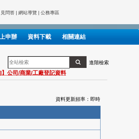
常見問答
|
網站導覽
|
公務專區
上申辦
資料下載
相關連結
全
進階檢索
站
】公司/商業/工廠登記資料
檢
索
資料更新頻率：即時