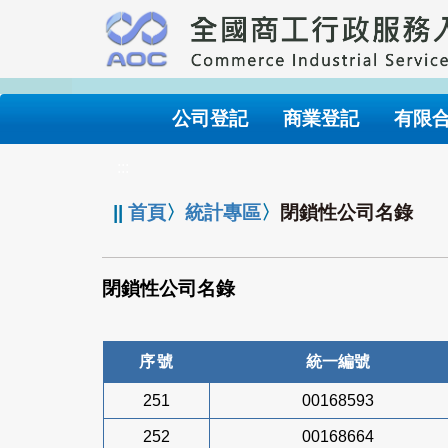
跳
到
主
要
內
公司登記
商業登記
有限
容
:::
||
首頁
〉
統計專區
〉
閉鎖性公司名錄
閉鎖性公司名錄
序號
統一編號
251
00168593
252
00168664