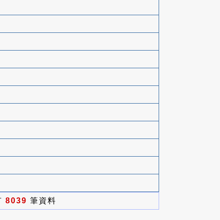
有
8039
筆資料