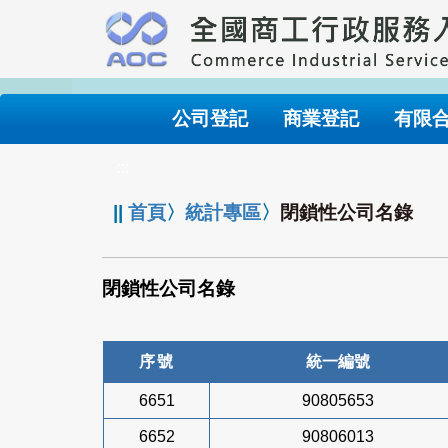
跳
到
主
要
內
公司登記
商業登記
有限
容
:::
||
首頁
〉
統計專區
〉
閉鎖性公司名錄
閉鎖性公司名錄
序號
統一編號
6651
90805653
6652
90806013