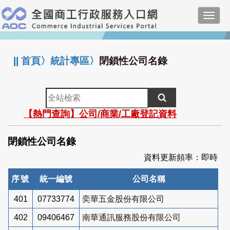
跳
Toggl
到
navig
主
:::
要
內
||
首頁
〉
統計專區
〉
閉鎖性公司名錄
容
全
站
【熱門查詢】公司/商業/工廠登記資料
檢
索
閉鎖性公司名錄
資料更新頻率：即時
序號
統一編號
公司名稱
401
07733774
奕華五金股份有限公司
402
09406467
南華通訊服務股份有限公司