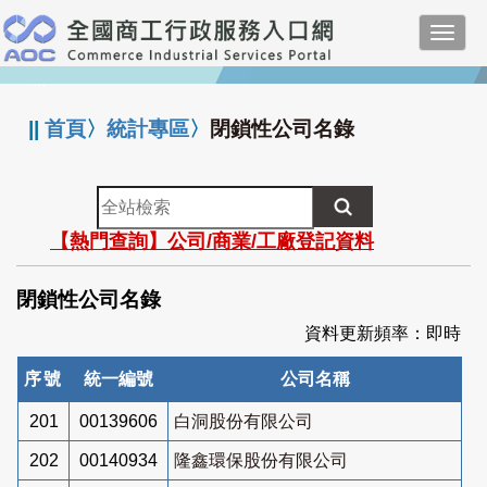
跳
Toggl
到
navig
主
:::
要
內
||
首頁
〉
統計專區
〉
閉鎖性公司名錄
容
全
站
【熱門查詢】公司/商業/工廠登記資料
檢
索
閉鎖性公司名錄
資料更新頻率：即時
序號
統一編號
公司名稱
201
00139606
白洞股份有限公司
202
00140934
隆鑫環保股份有限公司