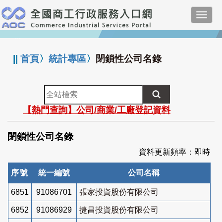
跳
Toggl
到
navig
主
:::
要
內
||
首頁
〉
統計專區
〉
閉鎖性公司名錄
容
全
站
【熱門查詢】公司/商業/工廠登記資料
檢
索
閉鎖性公司名錄
資料更新頻率：即時
序號
統一編號
公司名稱
6851
91086701
張家投資股份有限公司
6852
91086929
捷昌投資股份有限公司